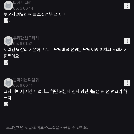
디저트 더키
05.16 06:44
누군지 까발라여 !!!! 스샷첨부 ㄹㅅㄱ
0
유쾌한 샌드위치
05.16 01:52
저라면 딱잘라 거절하고 끊고 담당바꿈 선넘는 담당이랑 어차피 오래가기
힘들어요
0
울먹이는 다람쥐
05.16 00:41
그냥 바빠서 시간이 없다고 하면 되는데 진짜 업진이들은 왜 선 넘으려 하
는지
0
좋아요
공유
목록으로
로그인하면 댓글·좋아요·스크랩을 사용할 수 있어요.