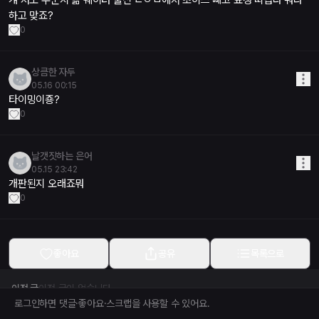
걔 저도 누군지 앎 웨이터 출신 ㅌㅇㅁ에서 초이스 빼고 표정 띠겁다 뭐라
하고 맞죠?
0
상큼한 자두
05.16 00:15
타이밍이죵?
0
날갯짓하는 은어
05.15 23:42
개판된지 오래죠뭐
0
좋아요
공유
목록으로
이전 글
이전 글이 없습니다.
로그인하면 댓글·좋아요·스크랩을 사용할 수 있어요.