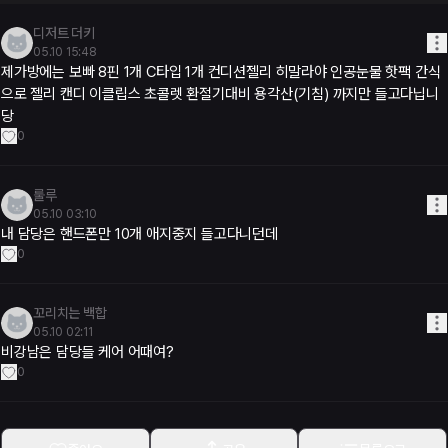
디저트 더키
05.10 15:48
제가방에는 보빠 8핀 1개 C타입 1개 컨디션젤리 히말라야 인공눈물 핫팩 간식
으로 젤리 캔디 이클립스 초콜렛 환절기대비 용각산(기침) 까지만 들고다닙니
당
0
룰루
05.10 03:10
내 담당은 핸드폰만 10개 애지중지 들고다니던데
0
꼬리치는 백합
05.10 02:11
비강남은 담당들 케어 어때여?
0