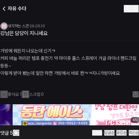
강남은 담당이 지니세요
자유 수다
생각하는 스콘
·
2026년 5월 10일 오전 11:08
· 추천
1
· 댓글
5
게시글 내용
방에 뭐든지 나오는데 신기ㅋ 커피 바늘 머리끈 템포 충전기 약 마이쥬
생각하는 스콘
·
26.05.10
댓글
강남은 담당이 지니세요
(5)
디저트 더키
·
2026년 5월 11일 오전 12:48
가방에는 보빠 8핀 1개 C타입 1개 컨디션젤리 히말라야 인공눈물 핫팩
가방에 뭐든지 나오는데 신기ㅋ
룰루
·
2026년 5월 10일 오후 12:10
커피 바늘 머리끈 템포 충전기 약 마이쥬 홀스 스프레이 가글 라이너 핸드크림
 담당은 핸드폰만 10개 애지중지 들고다니던데
등등~
꼬리치는 백합
·
2026년 5월 10일 오전 11:11
이렇게 받아 봤는데 말만 하면 가방에서 바로 짠ㅋㅋ지니가방이세요
강남은 담당들 케어 어때여?
련 라운지 링크
운지 목록 | 미드나잇테라스
좋아요
1
스크랩
0
일리톡 | 미드나잇테라스
이스톡 | 미드나잇테라스
레이스 | 미드나잇테라스
4
/
10
댓글
5
등록순
•
답글순
•
공감순
•
최신순