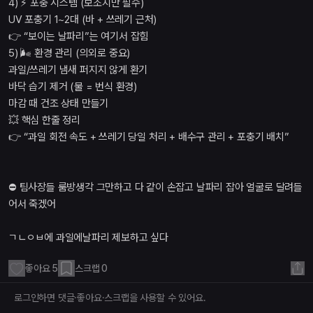
4) ⚡ 포충 시스템 (보조지만 필수)
UV 포충기 1~2대 (바 + 쓰레기 근처)
👉 “보이는 날파리”는 여기서 잡힘
5) 🌬 환경 관리 (의외로 중요)
과일/쓰레기 냄새 퍼지지 않게 환기
바닥 습기 제거 (물 = 번식 환경)
마감 때 건조 상태 만들기
💥 핵심 한줄 정리
👉 “과일 회전 속도 + 쓰레기 당일 처리 + 배수구 관리 + 포충기 배치”
⛔️ 팀사장들 룸방생각 그만하고 다 같이 손잡고 날파리 잡아 얼굴로 달려들
어서 죽겠어
ㄱㄴㅇㅂ에 과일에날파리 제보하고 싶다
좋아요
5
스크랩
0
로그인하면 댓글·좋아요·스크랩을 사용할 수 있어요.