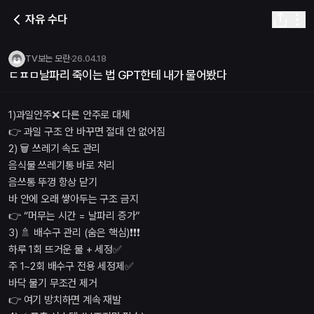
ㄷㅍㅁ날파리 죽이는 법 GPT한테 내가 물어봤다
자유 수다
TV보는 모란
·
2026년 4월 18일 오후 10:41
· 추천
5
· 댓글
3
게시글 내용
1)과일안주❌️ 다른 안주로 대체 👉 과일 구조 안 바꾸면 절대 안 없어짐 
TV보는 모란
·
26.04.18
댓글
ㄷㅍㅁ날파리 죽이는 법 GPT한테 내가 물어봤다
(3)
도파민 이태곤 대표
·
2026년 4월 19일 오전 01:01
정보감사합니다 잘 전달하겠습니다
1)과일안주❌️ 다른 안주로 대체
도파민 우지호
·
2026년 4월 18일 오후 10:55
👉 과일 구조 안 바꾸면 절대 안 없어짐
전달해보겠습니다 헬기파리
2) 🗑 쓰레기 속도 관리
빠릿한 해파리
·
2026년 4월 18일 오후 10:43
음식물 쓰레기통 바로 처리
음쓰를 어디다가 쌓아두나봐요
음쓰통 뚜껑 항상 닫기
관련 라운지 링크
바 안에 오래 쌓아두는 구조 금지
라운지 목록 | 미드나잇테라스
👉 “머무는 시간 = 날파리 증가”
데일리톡 | 미드나잇테라스
3) 🚿 배수구 관리 (숨은 핵심)❗️❗️❗️
초이스톡 | 미드나잇테라스
하루 1회 뜨거운 물 + 세정✅️
플레이스 | 미드나잇테라스
주 1~2회 배수구 전용 세정제✅️
바닥 물기 무조건 제거
👉 여기 방치하면 계속 재발