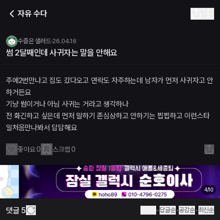
썸 2달째인데 사귀자는 말을 안해요
자유 수다
수줍은 샐러드
·
2026년 4월 16일 오후 12:19
· 추천
0
· 댓글
5
게시글 내용
주에2번만나고 집도 갔다오고 연락도 자주하는데 남자가 먼저 사귀자고
수줍은 샐러드
·
26.04.16
댓글
썸 2달째인데 사귀자는 말을 안해요
(5)
짭조름한 굴
·
2026년 4월 16일 오후 04:10
떠봐요
주에2번만나고 집도 갔다오고 연락도 자주하는데 남자가 먼저 사귀자고 안
소탈한 너구리
·
2026년 4월 16일 오후 01:04
하거든요
먼저 얘기꺼내보세요 사귀는것도 타이밍이라 애매하게 가다간 이도저도 
기냥 썸이거나 아님 사귀는 거라고 생각하나
관련 라운지 링크
전 화긴하고 싶은데 먼저 말하기 존심상하고 안하기는 찝찝하고 이런스타
라운지 목록 | 미드나잇테라스
일처음만나봐서 답답해요
데일리톡 | 미드나잇테라스
초이스톡 | 미드나잇테라스
좋아요
0
스크랩
0
플레이스 | 미드나잇테라스
4
/
10
댓글
5
등록순
•
답글순
•
공감순
•
최신순