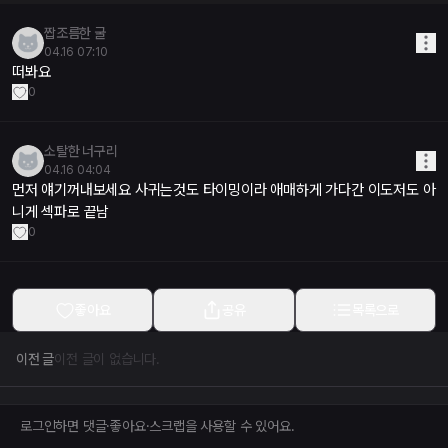
짭조름한 굴
04.16 07:10
떠봐요
0
소탈한 너구리
04.16 04:04
먼저 얘기꺼내보세요 사귀는것도 타이밍이라 애매하게 가다간 이도저도 아
니게 섹파로 끝남
0
좋아요
공유
목록으로
이전 글
이전 글이 없습니다.
다음 글
다음 글이 없습니다.
로그인하면 댓글·좋아요·스크랩을 사용할 수 있어요.