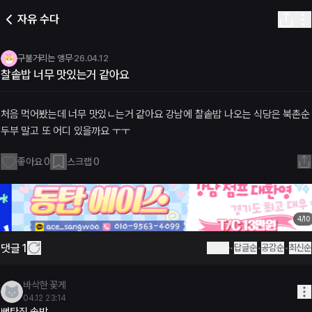
솥밥 너무 맛있는거 같아요
자유 수다
구불거리는 앵무
·
2026년 4월 13일 오전 07:57
· 추천
0
· 댓글
1
게시글 내용
음 먹어봤는데 너무 맛있ㄴ는거 같아요 강남에 찰솥밥 나오는 식당은 북
구불거리는 앵무
·
26.04.12
댓글
찰솥밥 너무 맛있는거 같아요
(1)
바삭한 꽃게
·
2026년 4월 13일 오전 08:14
탄집 솥밥..
처음 먹어봤는데 너무 맛있ㄴ는거 같아요 강남에 찰솥밥 나오는 식당은 북촌순
련 라운지 링크
두부 말고 또 어디 있을까요 ㅜㅜ
운지 목록 | 미드나잇테라스
일리톡 | 미드나잇테라스
좋아요
0
스크랩
0
이스톡 | 미드나잇테라스
레이스 | 미드나잇테라스
4
/
10
댓글
1
등록순
•
답글순
•
공감순
•
최신순
바삭한 꽃게
04.12 23:14