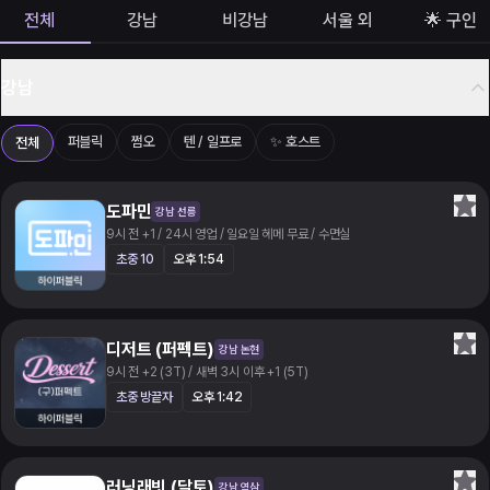
팅방 상세 보기
채팅방 보기
채팅방
16ufc0tZE4m3kOMZDtOq
담당자 목록
채팅 담당자 목록 보기
전체
강남
비강남
서울 외
🌟 구인
팅방 상세 보기
채팅방 보기
채팅방
FFTxO-0WPxy17kKDX8jW
담당자 목록
채팅 담당자 목록 보기
팅방 상세 보기
채팅방 보기
채팅방
ADaz5AuJVJyqOWyQjYj8
담당자 목록
채팅 담당자 목록 보기
팅방 상세 보기
채팅방 보기
채팅방
_-DrQ1svqqP_zrU9_LnU
담당자 목록
채팅 담당자 목록 보기
강남
팅방 상세 보기
채팅방 보기
채팅방
cWJraotMhpnLvDTzSmu1
담당자 목록
채팅 담당자 목록 보기
팅방 상세 보기
채팅방 보기
채팅방
WpT3yivDhEhra01aXRe9
담당자 목록
채팅 담당자 목록 보기
퍼블릭
쩜오
텐 / 일프로
✨ 호스트
전체
팅방 상세 보기
채팅방 보기
채팅방
V3oqJeewOg0Jq1XfR_X3
담당자 목록
채팅 담당자 목록 보기
팅방 상세 보기
채팅방 보기
채팅방
x62XGYGTYFZwHStxrexp
담당자 목록
채팅 담당자 목록 보기
도파민
강남 선릉
팅방 상세 보기
채팅방 보기
채팅방
Dq_nxVRTONsDcrsTZtVt
담당자 목록
채팅 담당자 목록 보기
9시 전 +1 / 24시 영업 / 일요일 헤메 무료 / 수면실
팅방 상세 보기
채팅방 보기
채팅방
CrFrKBV3ptFCyeRwJkY9
담당자 목록
채팅 담당자 목록 보기
초중 10
오후 1:54
팅방 상세 보기
채팅방 보기
채팅방
yR3hus1TEsP3KcL9mQiU
담당자 목록
채팅 담당자 목록 보기
팅방 상세 보기
채팅방 보기
채팅방
nrV7NabYZa78wrnlc0BN
담당자 목록
채팅 담당자 목록 보기
팅방 상세 보기
채팅방 보기
채팅방
evCPk4z34iKJCGjTm-Iw
담당자 목록
채팅 담당자 목록 보기
팅방 상세 보기
채팅방 보기
채팅방
PoQhnECXKvQ3dTHDzjI3
담당자 목록
채팅 담당자 목록 보기
디저트 (퍼펙트)
강남 논현
팅방 상세 보기
채팅방 보기
채팅방
t38STWXXUQivtN1D0bbL
담당자 목록
채팅 담당자 목록 보기
9시 전 +2 (3T) / 새벽 3시 이후 +1 (5T)
초중 방끝자
오후 1:42
팅방 상세 보기
채팅방 보기
채팅방
CUCdonPP1IiXWzC9GlLA
담당자 목록
채팅 담당자 목록 보기
팅방 상세 보기
채팅방 보기
채팅방
hCnIm0kQd--1cJJsAQuy
담당자 목록
채팅 담당자 목록 보기
팅방 상세 보기
채팅방 보기
채팅방
8NvVVsjAPInUAQkyF4l5
담당자 목록
채팅 담당자 목록 보기
팅방 상세 보기
채팅방 보기
채팅방
I4akTjxoK5h6vX02EDaG
담당자 목록
채팅 담당자 목록 보기
러닝래빗 (달토)
강남 역삼