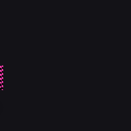
. 여성 전용 익명 공간 미드나잇 테라스.