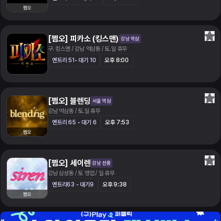
레이스 상세 보기
플레이스 보기
레이스 상세 보기
플레이스 보기
레이스 상세 보기
플레이스 보기
[쩜오] 피카소 (킹스맨)
강남 역삼
레이스 상세 보기
플레이스 보기
구. 킹스맨 / 강남 역삼동 / 토.일 휴무
레이스 상세 보기
플레이스 보기
엔트리 51- 대기 10
오후 8:00
레이스 상세 보기
플레이스 보기
레이스 상세 보기
플레이스 보기
레이스 상세 보기
플레이스 보기
[쩜오] 블렌딩
레이스 상세 보기
플레이스 보기
서울 역삼
강남 역삼동 / 토.일 휴무
레이스 상세 보기
플레이스 보기
엔트리 65 - 대기 6
오후 7:53
레이스 상세 보기
플레이스 보기
레이스 상세 보기
플레이스 보기
레이스 상세 보기
플레이스 보기
레이스 상세 보기
플레이스 보기
[쩜오] 세이렌
강남 선릉
레이스 상세 보기
플레이스 보기
강남 삼성동 / 토 영업 / 일 휴무
레이스 상세 보기
플레이스 보기
엔트리63 - 대기9
오후 9:38
레이스 상세 보기
플레이스 보기
레이스 상세 보기
플레이스 보기
레이스 상세 보기
플레이스 보기