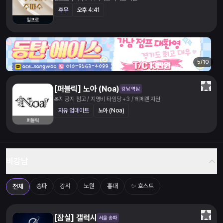
플레이스 상세 보기
플레이스 보기
휴무
오후 4:41
플레이스 상세 보기
플레이스 보기
플레이스 상세 보기
플레이스 보기
플레이스 상세 보기
플레이스 보기
플레이스 상세 보기
플레이스 보기
5
/
10
플레이스 상세 보기
플레이스 보기
플레이스 상세 보기
플레이스 보기
[퍼블릭] 노아 (Noa)
강남 역삼
플레이스 상세 보기
플레이스 보기
복지 공지 참고 / 지명비 타임당 +3 / 헤메렌 지원
플레이스 상세 보기
플레이스 보기
자유 업데이트
노아 (Noa)
플레이스 상세 보기
플레이스 보기
플레이스 상세 보기
플레이스 보기
플레이스 상세 보기
플레이스 보기
플레이스 상세 보기
플레이스 보기
비강남
플레이스 상세 보기
플레이스 보기
플레이스 상세 보기
플레이스 보기
송파
강서
노원
홍대
✨ 호스트
전체
플레이스 상세 보기
플레이스 보기
플레이스 상세 보기
플레이스 보기
플레이스 상세 보기
플레이스 보기
[잠실] 갤럭시
서울 송파