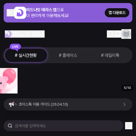
미드나잇 테라스 앱
으로
앱 다운로드
더 편리하게 이용해보세요!
초이스톡 | 실시간 진행 중인 익명 여성 대화·모임 | 미드나잇테라스
채팅방
채팅방
HuY9g7pBtJXAF9WlyZ8O
# 실시간현황
# 플레이스
# 데일리톡
초이스톡 — 지금 진행 중인 대화·모임·현장 소식을 한눈에 보는 목록입니
채팅방 보기
채팅방
0-vuJysUrC-1kXuEa7r0
담당자 목록
데일리톡 | 미드나잇테라스
채팅방 보기
채팅방
avCd45D5AIskwuWdE9yU
담당자 목록
초이스톡 | 미드나잇테라스
채팅방 보기
채팅방
1AsesLlp-peHUWmfO_3j
담당자 목록
플레이스 | 미드나잇테라스
채팅방 보기
채팅방
zywYtd04oU0NKKOo8-pe
담당자 목록
라운지 | 미드나잇테라스
채팅방 보기
채팅방
dgaVdzjXvB_BsIY-PcHq
담당자 목록
5
/
10
채팅방
채팅방 보기
채팅방
P5g9MLWHtzXOJmmSsdG2
담당자 목록
채팅방 상세 보기
채팅방 보기
채팅방
m-TiLMosZbEy6LY1LY7o
담당자 목록
채팅 담당자 목록 보기
✨ 초이스톡 이용 가이드 (26.04.10)
채팅방 상세 보기
채팅방 보기
채팅방
f8bXLwXvMz__1PJBfdou
담당자 목록
채팅 담당자 목록 보기
채팅방 상세 보기
채팅방 보기
채팅방
OPxJEmWKh-a6VRpjsmy0
담당자 목록
채팅 담당자 목록 보기
채팅방 상세 보기
채팅방 보기
채팅방
Bw86KHvK3F0d24Zpnysb
담당자 목록
채팅 담당자 목록 보기
채팅방 상세 보기
채팅방 보기
채팅방
rRBgg0PSME0jynzpyTSv
담당자 목록
채팅 담당자 목록 보기