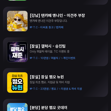
[강남] 텐카페 엔나인 - 이건주 부장
텐카페 엔나인 이건주 부장입니다.
💸 T.C - 티씨표 참고 / 텐카페
[잠실] 갤럭시 - 승진팀
Only 퍼블릭 테이블. TC 이벤트 중
💸 T.C - 10만원 / 퍼블릭 / ✨개인이벤트
[잠실] 잠실 쩜오 뉴윈
잠실 최초 쩜오. 지원금 및 차비 지원
💸 T.C - 23만원 / 쩜오 / ✨지원금 & 차비 지원
[분당] 분당 쩜오 굿데이