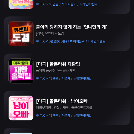
💸 T.C - 10만원 / 하이퍼블릭 / ✨개인이벤트
불이익 당하지 않게 하는 '언니만의 개'
[강남] 유앤미 - 도겸
💸 T.C-10만원(60분) / 하이퍼블릭 / ✨개인이벤트
[마곡] 골든타워 재환팀
풀케어 풀상주 마곡 골타 재환
💸 T.C - 13만원 / 퍼블릭 / ✨개인이벤트
[마곡] 골든타워 - 남이오빠
캐비넷지원 . 면접비제공 . 출근이벤트지급
💸 T.C - 13만원 / 퍼블릭 / ✨개인이벤트