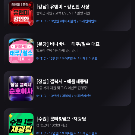
[강남] 유앤미 - 강인한 사장
출퇴근 지원 / 고액 EVENT / 밀빵 지원
💸 T.C - 10만원 /하이퍼블릭 / ✨개인이벤트
[분당] 바니바니 - 태주/철수 대표
압도적 분당 1등 가게 바니바니!
💸 T.C - 13만원 / 하이퍼블릭 / ✨개인이벤트
[잠실] 갤럭시 - 애플세종팀
각종 복지 지원 및 T.C 이벤트 진행중!
💸 T.C - 10만원 / 퍼블릭 / ✨개인이벤트
[수원] 룸빠&쩜오 -재광팀
첫 출근비 10만원 지급
💸 T.C - 12만원 / 하이퍼블릭 / ✨개인이벤트