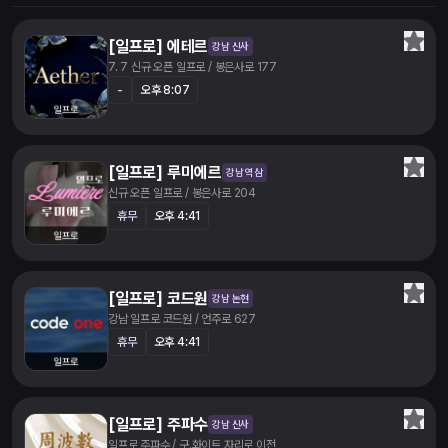
플레이스 상세 보기
플레이스 보기
플레이스 상세 보기
플레이스 보기
[일프로] 에테르
강남 신사
플레이스 상세 보기
플레이스 보기
7. 7 신규 오픈 일프로 / 봉은사로 177
플레이스 상세 보기
플레이스 보기
-
오후 8:07
플레이스 상세 보기
플레이스 보기
플레이스 상세 보기
플레이스 보기
플레이스 상세 보기
플레이스 보기
[일프로] 루미에르
강남 역삼
플레이스 상세 보기
플레이스 보기
신규 오픈 일프로 / 봉은사로 204
플레이스 상세 보기
플레이스 보기
휴무
오후 4:41
플레이스 상세 보기
플레이스 보기
플레이스 상세 보기
플레이스 보기
플레이스 상세 보기
플레이스 보기
[일프로] 코드원
강남 논현
플레이스 상세 보기
플레이스 보기
강남 일프로 코드원 / 언주로 627
플레이스 상세 보기
플레이스 보기
휴무
오후 4:41
플레이스 상세 보기
플레이스 보기
플레이스 상세 보기
플레이스 보기
플레이스 상세 보기
플레이스 보기
플레이스 상세 보기
플레이스 보기
[일프로] 주파수
강남 신사
플레이스 상세 보기
플레이스 보기
일프로 주파수 / 구.화이트 자리로 이전