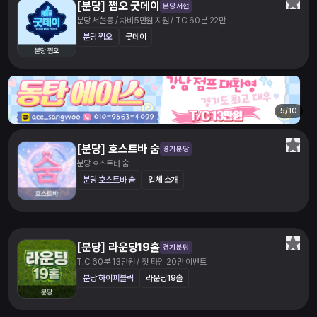
[분당] 쩜오 굿데이
분당 서현
분당 서현동 / 차비5만원 지원 / TC 60분 22만
분당 쩜오
굿데이
5
/
10
[분당] 호스트바 숨
경기 분당
분당 호스트바 숨
분당 호스트바 숨
업체 소개
[분당] 라운딩19홀
경기 분당
T.C 60분 13만원 / 첫 타임 20만 이벤트
분당 하이퍼블릭
라운딩19홀