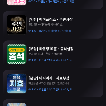
💸T.C - 13만원 / 하이퍼블릭 / ✨풀티 지급
[인천] 에이플러스 - 수빈사장
인천 1등 하이퍼블릭 에이플러스
💸 T.C - 11만원 / 하이퍼블릭 / ✨이벤트
[분당] 라운딩19홀 - 종석실장
분당 1등 하퍼 - 첫출근 20만💓
💸 T.C - 13만원 / 하이퍼블릭 / ✨이벤트
[분당] 아자아자 - 지효부장
저만큼은 무조건 같은 편에 있겠습니다
💸 T.C - 13만원 / 하이퍼블릭 / ✨이벤트