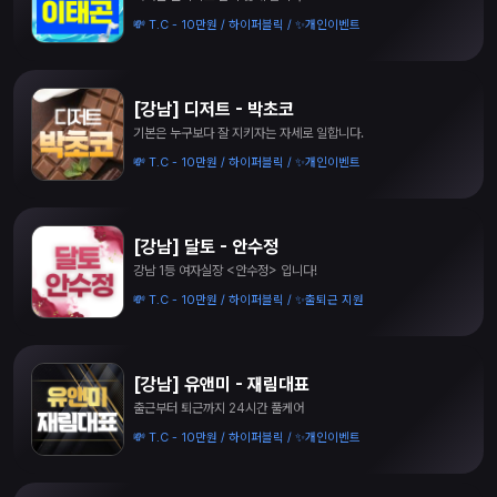
💸 T.C - 10만원 / 하이퍼블릭 / ✨개인이벤트
[강남] 디저트 - 박초코
기본은 누구보다 잘 지키자는 자세로 일합니다.
💸 T.C - 10만원 / 하이퍼블릭 / ✨개인이벤트
[강남] 달토 - 안수정
강남 1등 여자실장 <안수정> 입니다!
💸 T.C - 10만원 / 하이퍼블릭 / ✨출퇴근 지원
[강남] 유앤미 - 재림대표
출근부터 퇴근까지 24시간 풀케어
💸 T.C - 10만원 / 하이퍼블릭 / ✨개인이벤트