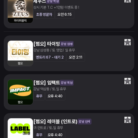
제우스
강남 역삼
채팅방 상세 보기
채팅방 보기
담당자 목록
채팅 담당자 목록 보기
상시 기본 T.C +1만원 이벤트 중 !
채팅방 상세 보기
채팅방 보기
담당자 목록
채팅 담당자 목록 보기
초중 방끝자
오전 6:15
채팅방 상세 보기
채팅방 보기
담당자 목록
채팅 담당자 목록 보기
채팅방 상세 보기
플레이스
채팅 담당자 목록 보기
채팅방 상세 보기
플레이스 보기
채팅 담당자 목록 보기
채팅방 상세 보기
플레이스 보기
채팅 담당자 목록 보기
[쩜오] 타이밍
강남 삼성
강남 삼성동 / 토 영업 / 일 휴무
채팅방 상세 보기
플레이스 보기
채팅 담당자 목록 보기
엔트리 67 - 대기 2
오전 2:11
채팅방 상세 보기
플레이스 보기
채팅 담당자 목록 보기
채팅방 상세 보기
플레이스 보기
채팅 담당자 목록 보기
플레이스
플레이스 보기
플레이스 상세 보기
플레이스 보기
[쩜오] 임팩트
강남 역삼
플레이스 상세 보기
플레이스 보기
강남 역삼동 / 토.일 휴무
플레이스 상세 보기
플레이스 보기
휴무
오후 4:40
플레이스 상세 보기
플레이스 보기
플레이스 상세 보기
플레이스 보기
플레이스 상세 보기
플레이스 보기
[쩜오] 레이블 (인트로)
강남 신사
플레이스 상세 보기
플레이스 보기
구.인트로 / 토.일 휴무
플레이스 상세 보기
플레이스 보기
휴무
오후 4:40