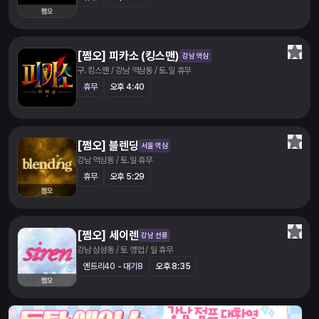
플레이스 상세 보기
플레이스 보기
플레이스 상세 보기
플레이스 보기
플레이스 상세 보기
플레이스 보기
[쩜오] 피카소 (킹스맨)
강남 역삼
플레이스 상세 보기
플레이스 보기
구. 킹스맨 / 강남 역삼동 / 토.일 휴무
플레이스 상세 보기
플레이스 보기
휴무
오후 4:40
플레이스 상세 보기
플레이스 보기
플레이스 상세 보기
플레이스 보기
플레이스 상세 보기
플레이스 보기
[쩜오] 블렌딩
플레이스 상세 보기
플레이스 보기
서울 역삼
강남 역삼동 / 토.일 휴무
플레이스 상세 보기
플레이스 보기
휴무
오후 5:29
플레이스 상세 보기
플레이스 보기
플레이스 상세 보기
플레이스 보기
플레이스 상세 보기
플레이스 보기
플레이스 상세 보기
플레이스 보기
[쩜오] 세이렌
강남 선릉
플레이스 상세 보기
플레이스 보기
강남 삼성동 / 토 영업 / 일 휴무
플레이스 상세 보기
플레이스 보기
엔트리40 - 대기8
오후 8:35
플레이스 상세 보기
플레이스 보기
플레이스 상세 보기
플레이스 보기
플레이스 상세 보기
플레이스 보기