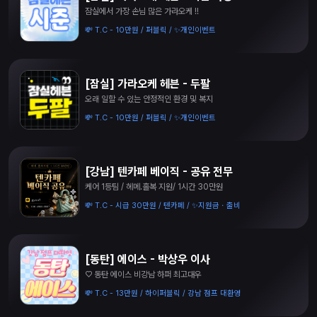
잠실에서 가장 손님 많은 가라오케 !!
💸 T.C - 10만원 / 퍼블릭 / ✨개인이벤트
[잠실] 가라오케 헤븐 - 두팔
오래 일할 수 있는 안정적인 환경 및 복지
💸 T.C - 10만원 / 퍼블릭 / ✨개인이벤트
[강남] 텐카페 베이직 - 공유 전무
케어 1등팀 / 헤메.홀복 지원/ 1시간 30만원
💸 T.C - 시급 30만원 / 텐카페 / ✨지원금ㆍ출비
[동탄] 에이스 - 박상우 이사
♡ 동탄 에이스 비강남 하퍼 최고대우
💸 T.C - 13만원 / 하이퍼블릭 / 강남 점프 대환영