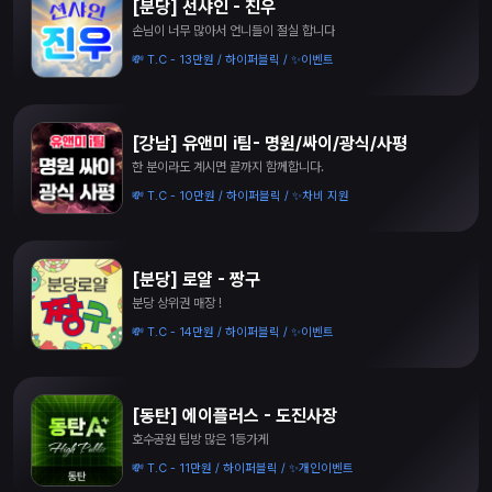
[분당] 선샤인 - 진우
손님이 너무 많아서 언니들이 절실 합니다
💸 T.C - 13만원 / 하이퍼블릭 / ✨이벤트
[강남] 유앤미 i팀- 명원/싸이/광식/사평
한 분이라도 계시면 끝까지 함께합니다.
💸 T.C - 10만원 / 하이퍼블릭 / ✨차비 지원
[분당] 로얄 - 짱구
분당 상위권 매장 !
💸 T.C - 14만원 / 하이퍼블릭 / ✨이벤트
[동탄] 에이플러스 - 도진사장
호수공원 팁방 많은 1등가게
💸 T.C - 11만원 / 하이퍼블릭 / ✨개인이벤트