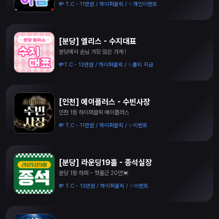
💸 T.C - 11만원 / 하이퍼블릭 / ✨개인이벤트
[분당] 엘리스 - 수지대표
분당에서 손님 가장 많은 가게 !
💸T.C - 13만원 / 하이퍼블릭 / ✨풀티 지급
[인천] 에이플러스 - 수빈사장
인천 1등 하이퍼블릭 에이플러스
💸 T.C - 11만원 / 하이퍼블릭 / ✨이벤트
[분당] 라운딩19홀 - 종석실장
분당 1등 하퍼 - 첫출근 20만💓
💸 T.C - 13만원 / 하이퍼블릭 / ✨이벤트