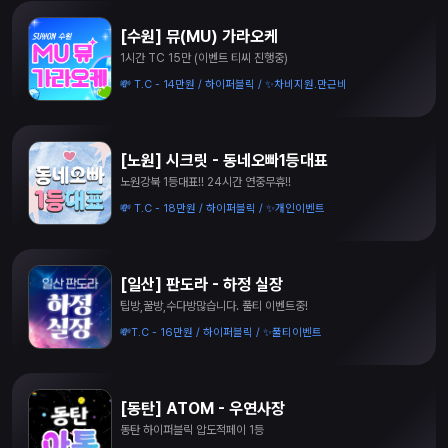
[수원] 뮤(MU) 가라오케
1시간 TC 15만 (이벤트 티씨 진행중)
💸 T.C - 14만원 / 하이퍼블릭 / ✨차비지원.만근비
[노원] 시크릿 - 동네오빠1등대표
노원강북 1등대표!! 24시간 연중무휴!!
💸 T.C - 18만원 / 하이퍼블릭 / ✨개인이벤트
[일산] 판도라 - 하정 실장
팁방,꿀방,수다방많습니다. 풀티 이벤트중!
💸T.C - 16만원 / 하이퍼블릭 / ✨풀티이벤트
[동탄] ATOM - 우연사장
동탄 하이퍼블릭 압도적페이 1등