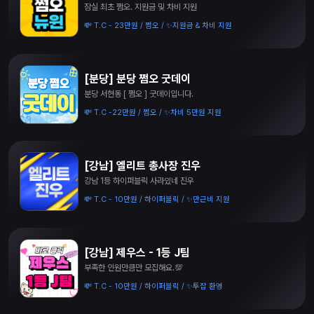
잠실 최초 쩜오. 지원금 및 차비 지원
💸 T.C - 23만원 / 쩜오 / ✨지원금 & 차비 지원
[분당] 분당 쩜오 굿데이
분당 서현동 [ 쩜오 ] 굿데이입니다.
💸 T.C -22만원 / 쩜오 / ✨차비 5만원 지원
[강남] 엘리트 총사장 진우
강남 1등 하이퍼블릭 사라있네 진우
💸 T.C - 10만원 / 하이퍼블릭 / ✨만근비 지원
[강남] 제우스 - 1등 J팀
부족한 인원만큼만 모집해요.💯
💸 T.C - 10만원 / 하이퍼블릭 / ✨투잡 환영