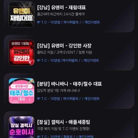
[강남] 유앤미 - 재림대표
출근부터 퇴근까지 24시간 풀케어
💸 T.C - 10만원 / 하이퍼블릭 / ✨개인이벤트
[강남] 유앤미 - 강인한 사장
출퇴근 지원 / 고액 EVENT / 밀빵 지원
💸 T.C - 10만원 /하이퍼블릭 / ✨개인이벤트
[분당] 바니바니 - 태주/철수 대표
압도적 분당 1등 가게 바니바니!
💸 T.C - 13만원 / 하이퍼블릭 / ✨개인이벤트
[잠실] 갤럭시 - 애플세종팀
각종 복지 지원 및 T.C 이벤트 진행중!
💸 T.C - 10만원 / 퍼블릭 / ✨개인이벤트