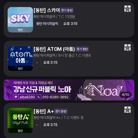
[동탄] 스카이
경기 동탄
동탄 하이퍼블릭 / T.C 13만원
동탄 하이퍼블릭
오후 3:15
[동탄] ATOM (아톰)
경기 동탄
동탄 하이퍼블릭 / 8시 전 출근 T.C 이벤트
-
오후 3:15
5
/
10
[동탄] A+
경기 동탄
동탄 하이퍼블릭 A+ / T.C 이벤트 중
-
오후 3:15