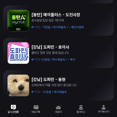
[동탄] 에이플러스 - 도진사장
호수공원 팁방 많은 1등가게
💸 T.C - 11만원 / 하이퍼블릭 / ✨개인이벤트
[강남] 도파민 - 효이사
출퇴근 점프 강요 절대 없습니다.
💸 T.C-10만원 / 하이퍼블릭 / ✨복지
[강남] 도파민 - 동현
도파민에서 저를 가장 많이 찾고옵니다.
💸 T.C - 10만원 / 하이퍼블릭
[강남] 디저트 - 우주팀
마이페이지
실시간현황
데일리톡
라운지
플레이스