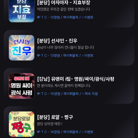
[분당] 아자아자 - 지효부장
저만큼은 무조건 같은 편에 있겠습니다
💸 T.C - 13만원 / 하이퍼블릭 / ✨이벤트
[분당] 선샤인 - 진우
손님이 너무 많아서 언니들이 절실 합니다
💸 T.C - 13만원 / 하이퍼블릭 / ✨이벤트
[강남] 유앤미 i팀- 명원/싸이/광식/사평
한 분이라도 계시면 끝까지 함께합니다.
💸 T.C - 10만원 / 하이퍼블릭 / ✨차비 지원
[분당] 로얄 - 짱구
분당 상위권 매장 !
💸 T.C - 14만원 / 하이퍼블릭 / ✨이벤트