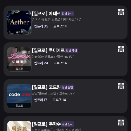
플레이스 상세 보기
플레이스 보기
플레이스 상세 보기
플레이스 보기
[일프로] 에테르
강남 신사
플레이스 상세 보기
플레이스 보기
7. 7 신규 오픈 일프로 / 봉은사로 177
플레이스 상세 보기
플레이스 보기
엔트리 35
오후 7:14
플레이스 상세 보기
플레이스 보기
플레이스 상세 보기
플레이스 보기
플레이스 상세 보기
플레이스 보기
[일프로] 루미에르
강남 역삼
플레이스 상세 보기
플레이스 보기
신규 오픈 일프로 / 봉은사로 204
플레이스 상세 보기
플레이스 보기
엔트리 24
오후 7:14
플레이스 상세 보기
플레이스 보기
플레이스 상세 보기
플레이스 보기
플레이스 상세 보기
플레이스 보기
[일프로] 코드원
강남 논현
플레이스 상세 보기
플레이스 보기
강남 일프로 코드원 / 언주로 627
플레이스 상세 보기
플레이스 보기
엔트리 17
오후 7:14
플레이스 상세 보기
플레이스 보기
플레이스 상세 보기
플레이스 보기
플레이스 상세 보기
플레이스 보기
플레이스 상세 보기
플레이스 보기
[일프로] 주파수
강남 신사
플레이스 상세 보기
플레이스 보기
일프로 주파수 / 구.화이트 자리로 이전