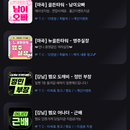
[마곡] 골든타워 - 남이오빠
캐비넷지원 . 면접비제공 . 출근이벤트지급
💸 T.C - 13만원 / 퍼블릭 / ✨개인이벤트
[마곡] 뉴골든타워 - 영주실장
❤️언니.동생같은 여자실장❤️
💸 T.C - 12만원 / 퍼블릭 / ✨복지 내용 참고💕
[강남] 쩜오 도깨비 - 정민 부장
밀빵 1등 들어갈 때까지 밀빵해드립니다 !
💸 T.C - 티씨표 참고 / 쩜오 / ✨개인이벤트
[강남] 쩜오 어나더 - 근배
쩜오 단층가게 당일지급 지원금가능
💸 T.C - 티씨표 참고 / 쩜오 / ✨지원금 지원