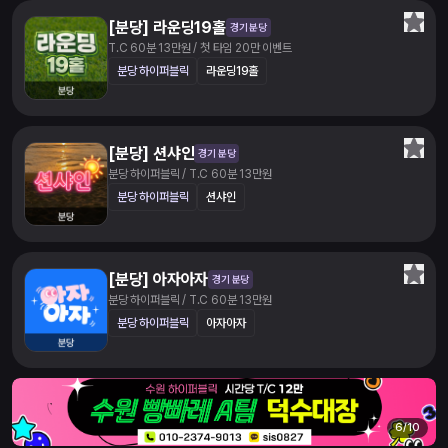
[분당] 라운딩19홀
경기 분당
T.C 60분 13만원 / 첫 타임 20만 이벤트
분당 하이퍼블릭
라운딩19홀
[분당] 션샤인
경기 분당
분당 하이퍼블릭 / T.C 60분 13만원
분당 하이퍼블릭
션샤인
[분당] 아자아자
경기 분당
분당 하이퍼블릭 / T.C 60분 13만원
분당 하이퍼블릭
아자아자
6
/
10