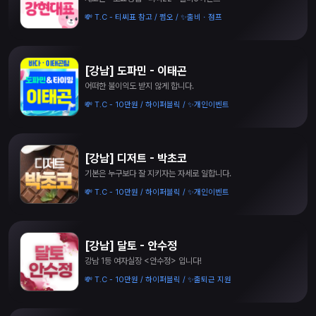
💸 T.C - 티씨표 참고 / 쩜오 / ✨출비ㆍ점프
[강남] 도파민 - 이태곤
어떠한 불이익도 받지 않게 합니다.
💸 T.C - 10만원 / 하이퍼블릭 / ✨개인이벤트
[강남] 디저트 - 박초코
기본은 누구보다 잘 지키자는 자세로 일합니다.
💸 T.C - 10만원 / 하이퍼블릭 / ✨개인이벤트
[강남] 달토 - 안수정
강남 1등 여자실장 <안수정> 입니다!
💸 T.C - 10만원 / 하이퍼블릭 / ✨출퇴근 지원