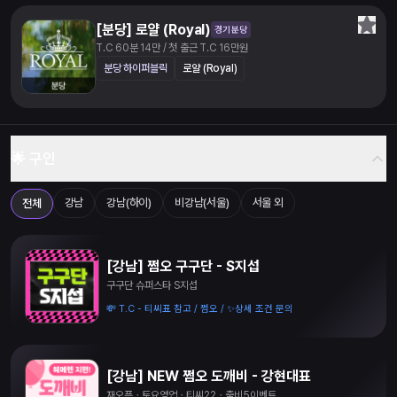
[분당] 로얄 (Royal)
경기 분당
T.C 60분 14만 / 첫 출근 T.C 16만원
분당 하이퍼블릭
로얄 (Royal)
🌟 구인
강남
강남(하이)
비강남(서울)
서울 외
전체
[강남] 쩜오 구구단 - S지섭
구구단 슈퍼스타 S지섭
💸 T.C - 티씨표 참고 / 쩜오 / ✨상세 조건 문의
[강남] NEW 쩜오 도깨비 - 강현대표
재오픈ㆍ토요영업ㆍ티씨22ㆍ출비5이벤트