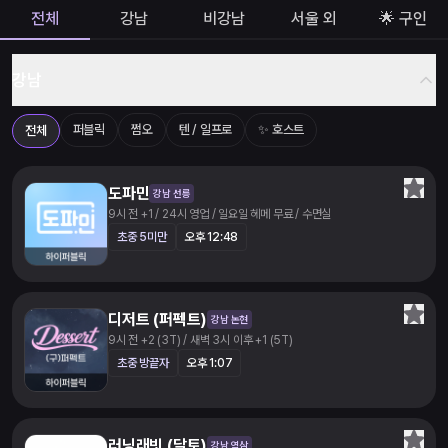
채팅방 상세 보기
채팅방 보기
채팅방
16ufc0tZE4m3kOMZDtOq
담당자 목록
채팅 담당자 목록 보기
전체
강남
비강남
서울 외
🌟 구인
채팅방 상세 보기
채팅방 보기
채팅방
FFTxO-0WPxy17kKDX8jW
담당자 목록
채팅 담당자 목록 보기
채팅방 상세 보기
채팅방 보기
채팅방
ADaz5AuJVJyqOWyQjYj8
담당자 목록
채팅 담당자 목록 보기
채팅방 상세 보기
채팅방 보기
채팅방
_-DrQ1svqqP_zrU9_LnU
담당자 목록
채팅 담당자 목록 보기
강남
채팅방 상세 보기
채팅방 보기
채팅방
cWJraotMhpnLvDTzSmu1
담당자 목록
채팅 담당자 목록 보기
채팅방 상세 보기
채팅방 보기
채팅방
WpT3yivDhEhra01aXRe9
담당자 목록
채팅 담당자 목록 보기
퍼블릭
쩜오
텐 / 일프로
✨ 호스트
전체
채팅방 상세 보기
채팅방 보기
채팅방
V3oqJeewOg0Jq1XfR_X3
담당자 목록
채팅 담당자 목록 보기
채팅방 상세 보기
채팅방 보기
채팅방
x62XGYGTYFZwHStxrexp
담당자 목록
채팅 담당자 목록 보기
도파민
강남 선릉
채팅방 상세 보기
채팅방 보기
채팅방
Dq_nxVRTONsDcrsTZtVt
담당자 목록
채팅 담당자 목록 보기
9시 전 +1 / 24시 영업 / 일요일 헤메 무료 / 수면실
채팅방 상세 보기
채팅방 보기
채팅방
CrFrKBV3ptFCyeRwJkY9
담당자 목록
채팅 담당자 목록 보기
초중 5미만
오후 12:48
채팅방 상세 보기
채팅방 보기
채팅방
yR3hus1TEsP3KcL9mQiU
담당자 목록
채팅 담당자 목록 보기
채팅방 상세 보기
채팅방 보기
채팅방
nrV7NabYZa78wrnlc0BN
담당자 목록
채팅 담당자 목록 보기
채팅방 상세 보기
채팅방 보기
채팅방
evCPk4z34iKJCGjTm-Iw
담당자 목록
채팅 담당자 목록 보기
채팅방 상세 보기
채팅방 보기
채팅방
PoQhnECXKvQ3dTHDzjI3
담당자 목록
채팅 담당자 목록 보기
디저트 (퍼펙트)
강남 논현
채팅방 상세 보기
채팅방 보기
채팅방
t38STWXXUQivtN1D0bbL
담당자 목록
채팅 담당자 목록 보기
9시 전 +2 (3T) / 새벽 3시 이후 +1 (5T)
초중 방끝자
오후 1:07
채팅방 상세 보기
채팅방 보기
채팅방
CUCdonPP1IiXWzC9GlLA
담당자 목록
채팅 담당자 목록 보기
채팅방 상세 보기
채팅방 보기
채팅방
hCnIm0kQd--1cJJsAQuy
담당자 목록
채팅 담당자 목록 보기
채팅방 상세 보기
채팅방 보기
채팅방
8NvVVsjAPInUAQkyF4l5
담당자 목록
채팅 담당자 목록 보기
채팅방 상세 보기
채팅방 보기
채팅방
I4akTjxoK5h6vX02EDaG
담당자 목록
채팅 담당자 목록 보기
러닝래빗 (달토)
강남 역삼