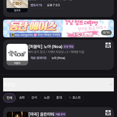
플레이스 상세 보기
플레이스 보기
엔트리 15
오후 7:53
플레이스 상세 보기
플레이스 보기
플레이스 상세 보기
플레이스 보기
플레이스 상세 보기
플레이스 보기
플레이스 상세 보기
플레이스 보기
6
/
10
플레이스 상세 보기
플레이스 보기
플레이스 상세 보기
플레이스 보기
[퍼블릭] 노아 (Noa)
강남 역삼
플레이스 상세 보기
플레이스 보기
복지 공지 참고 / 지명비 타임당 +3 / 헤메렌 지원
플레이스 상세 보기
플레이스 보기
자유 업데이트
노아 (Noa)
플레이스 상세 보기
플레이스 보기
플레이스 상세 보기
플레이스 보기
플레이스 상세 보기
플레이스 보기
플레이스 상세 보기
플레이스 보기
비강남
플레이스 상세 보기
플레이스 보기
플레이스 상세 보기
플레이스 보기
송파
강서
노원
홍대
✨ 호스트
전체
플레이스 상세 보기
플레이스 보기
플레이스 상세 보기
플레이스 보기
플레이스 상세 보기
플레이스 보기
[마곡] 골든타워
서울 강서