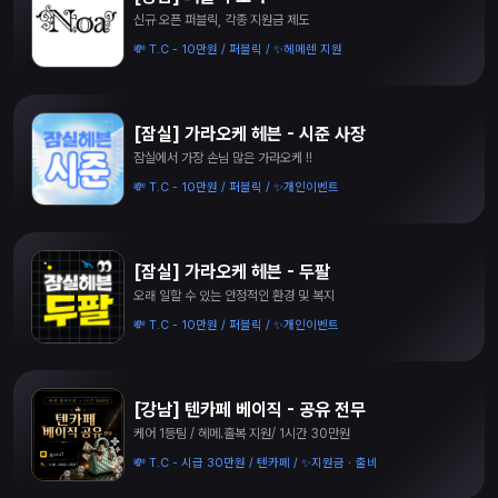
신규 오픈 퍼블릭, 각종 지원금 제도
💸 T.C - 10만원 / 퍼블릭 / ✨헤메렌 지원
[잠실] 가라오케 헤븐 - 시준 사장
잠실에서 가장 손님 많은 가라오케 !!
💸 T.C - 10만원 / 퍼블릭 / ✨개인이벤트
[잠실] 가라오케 헤븐 - 두팔
오래 일할 수 있는 안정적인 환경 및 복지
💸 T.C - 10만원 / 퍼블릭 / ✨개인이벤트
[강남] 텐카페 베이직 - 공유 전무
케어 1등팀 / 헤메.홀복 지원/ 1시간 30만원
💸 T.C - 시급 30만원 / 텐카페 / ✨지원금ㆍ출비