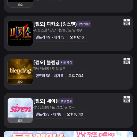
플레이스 상세 보기
플레이스 보기
플레이스 상세 보기
플레이스 보기
플레이스 상세 보기
플레이스 보기
[쩜오] 피카소 (킹스맨)
강남 역삼
플레이스 상세 보기
플레이스 보기
구. 킹스맨 / 강남 역삼동 / 토.일 휴무
플레이스 상세 보기
플레이스 보기
엔트리 49 - 대기 13
오후 8:16
플레이스 상세 보기
플레이스 보기
플레이스 상세 보기
플레이스 보기
플레이스 상세 보기
플레이스 보기
[쩜오] 블렌딩
플레이스 상세 보기
플레이스 보기
서울 역삼
강남 역삼동 / 토.일 휴무
플레이스 상세 보기
플레이스 보기
엔트리 58 - 대기 5
오후 7:34
플레이스 상세 보기
플레이스 보기
플레이스 상세 보기
플레이스 보기
플레이스 상세 보기
플레이스 보기
플레이스 상세 보기
플레이스 보기
[쩜오] 세이렌
강남 선릉
플레이스 상세 보기
플레이스 보기
강남 삼성동 / 토 영업 / 일 휴무
플레이스 상세 보기
플레이스 보기
엔트리53 - 대기8
오후 10:40
플레이스 상세 보기
플레이스 보기
플레이스 상세 보기
플레이스 보기
플레이스 상세 보기
플레이스 보기