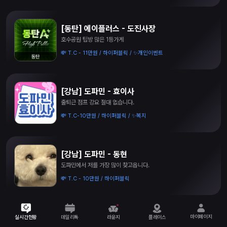
[동탄] 에이플러스 - 도진사장
호수공원 팁방 많은 1등가게
💸 T.C - 11만원 / 하이퍼블릭 / ✨개인이벤트
[강남] 도파민 - 효이사
출퇴근 점프 강요 절대 없습니다.
💸 T.C-10만원 / 하이퍼블릭 / ✨복지
[강남] 도파민 - 동현
도파민에서 저를 가장 많이 찾고옵니다.
💸 T.C - 10만원 / 하이퍼블릭
[강남] 디저트 - 우주팀
마이페이지
실시간현황
데일리톡
라운지
플레이스