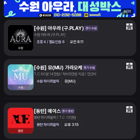
플레이스 상세 보기
6
/
10
[수원] 아우라 (구.PLAY)
경기 수원
수원 아우라 (구.PLAY)
초중 4 / 필요인원 6
오전 8:11
[수원] 뮤(MU) 가라오케
경기 수원
T.C 60분 14만원 / 차비5만원 지급 / 만근비
수원 하이퍼블릭
뮤(MU)
[동탄] 에이스
경기 동탄
동탄 하이퍼블릭 / T.C 13만원
동탄 하이퍼블릭
오후 3:15