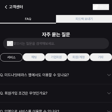
고객센터
채팅상담
FAQ
피드백 보내기
자주 묻는 질문
채팅
기업회원
회원/계정
기타
서비스
Q.
미드나잇테라스 웹에서도 이용할 수 있나요?
네, 가능합니다!
웹사이트에서도 
로그인만 하시면
, 앱과 동일하게 
채팅 읽기와 쓰기 기능을 
Q.
회원가입 조건은 무엇인가요?
그대로 이용
하실 수 있어요.
만 19세 이상
이며 
성인 인증을 완료한 경우에만 회원가입
이 가능합니다.
비회원이더라도 성인 인증만 완료하면 
일부 서비스는 이용하실 수 있어요.
Q.
익명으로 서비스를 이용할 수 있나요?